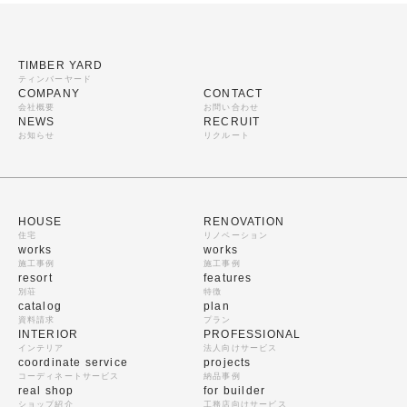
TIMBER YARD
ティンバーヤード
COMPANY
CONTACT
会社概要
お問い合わせ
NEWS
RECRUIT
お知らせ
リクルート
HOUSE
RENOVATION
住宅
リノベーション
works
works
施工事例
施工事例
resort
features
別荘
特徴
catalog
plan
資料請求
プラン
INTERIOR
PROFESSIONAL
インテリア
法人向けサービス
coordinate service
projects
コーディネートサービス
納品事例
real shop
for builder
ショップ紹介
工務店向けサービス