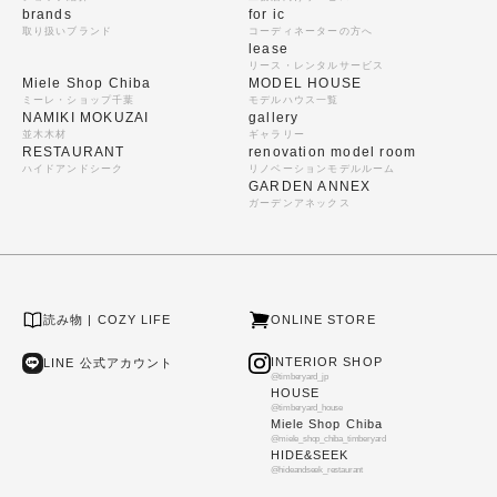
brands
for ic
取り扱いブランド
コーディネーターの方へ
lease
リース・レンタルサービス
Miele Shop Chiba
MODEL HOUSE
ミーレ・ショップ千葉
モデルハウス一覧
NAMIKI MOKUZAI
gallery
並木木材
ギャラリー
RESTAURANT
renovation model room
ハイドアンドシーク
リノベーションモデルルーム
GARDEN ANNEX
ガーデンアネックス
読み物 | COZY LIFE
ONLINE STORE
INTERIOR SHOP
LINE 公式アカウント
@timberyard_jp
HOUSE
@timberyard_house
Miele Shop Chiba
@miele_shop_chiba_timberyard
HIDE&SEEK
@hideandseek_restaurant