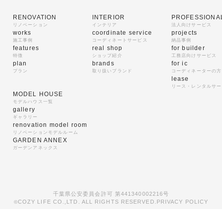
RENOVATION
INTERIOR
PROFESSIONA
リノベーション
インテリア
法人向けサービス
works
coordinate service
projects
施工事例
コーディネートサービス
納品事例
features
real shop
for builder
特徴
ショップ紹介
工務店向けサービス
plan
brands
for ic
プラン
取り扱いブランド
コーディネーターの方
lease
リース・レンタルサー
MODEL HOUSE
モデルハウス一覧
gallery
ギャラリー
renovation model room
リノベーションモデルルーム
GARDEN ANNEX
ガーデンアネックス
千葉県公安委員会許可 第441340002216号
COZY LIFE CO.,LTD. ALL RIGHTS RESERVED.
PRIVACY POLICY
©