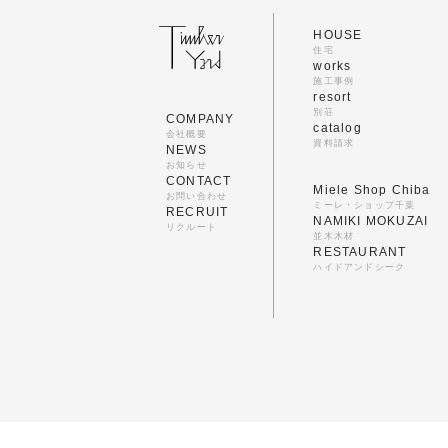
HOUSE
住宅
works
施工事例
resort
別荘
COMPANY
catalog
会社概要
資料請求
NEWS
お知らせ
CONTACT
Miele Shop Chiba
お問い合わせ
ミーレ・ショップ千葉
RECRUIT
NAMIKI MOKUZAI
リクルート
並木木材
RESTAURANT
ハイドアンドシーク