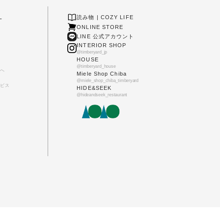
L
読み物 | COZY LIFE
ONLINE STORE
LINE 公式アカウント
INTERIOR SHOP
@timberyard_jp
HOUSE
@timberyard_house
へ
Miele Shop Chiba
@miele_shop_chiba_timberyard
ビス
HIDE&SEEK
@hideandseek_restaurant