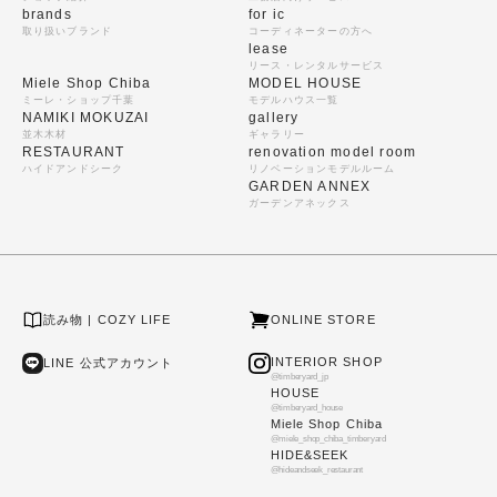
brands
for ic
取り扱いブランド
コーディネーターの方へ
lease
リース・レンタルサービス
Miele Shop Chiba
MODEL HOUSE
ミーレ・ショップ千葉
モデルハウス一覧
NAMIKI MOKUZAI
gallery
並木木材
ギャラリー
RESTAURANT
renovation model room
ハイドアンドシーク
リノベーションモデルルーム
GARDEN ANNEX
ガーデンアネックス
読み物 | COZY LIFE
ONLINE STORE
INTERIOR SHOP
LINE 公式アカウント
@timberyard_jp
HOUSE
@timberyard_house
Miele Shop Chiba
@miele_shop_chiba_timberyard
HIDE&SEEK
@hideandseek_restaurant