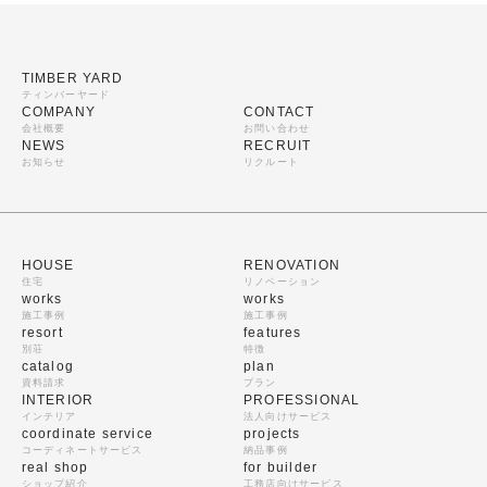
TIMBER YARD
ティンバーヤード
COMPANY
CONTACT
会社概要
お問い合わせ
NEWS
RECRUIT
お知らせ
リクルート
HOUSE
RENOVATION
住宅
リノベーション
works
works
施工事例
施工事例
resort
features
別荘
特徴
catalog
plan
資料請求
プラン
INTERIOR
PROFESSIONAL
インテリア
法人向けサービス
coordinate service
projects
コーディネートサービス
納品事例
real shop
for builder
ショップ紹介
工務店向けサービス