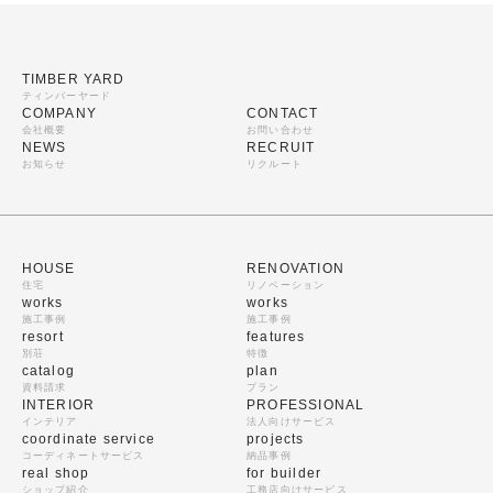
TIMBER YARD
ティンバーヤード
COMPANY
CONTACT
会社概要
お問い合わせ
NEWS
RECRUIT
お知らせ
リクルート
HOUSE
RENOVATION
住宅
リノベーション
works
works
施工事例
施工事例
resort
features
別荘
特徴
catalog
plan
資料請求
プラン
INTERIOR
PROFESSIONAL
インテリア
法人向けサービス
coordinate service
projects
コーディネートサービス
納品事例
real shop
for builder
ショップ紹介
工務店向けサービス