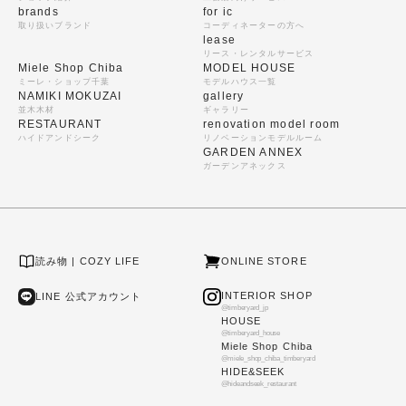
brands
for ic
取り扱いブランド
コーディネーターの方へ
lease
リース・レンタルサービス
Miele Shop Chiba
MODEL HOUSE
ミーレ・ショップ千葉
モデルハウス一覧
NAMIKI MOKUZAI
gallery
並木木材
ギャラリー
RESTAURANT
renovation model room
ハイドアンドシーク
リノベーションモデルルーム
GARDEN ANNEX
ガーデンアネックス
読み物 | COZY LIFE
ONLINE STORE
INTERIOR SHOP
LINE 公式アカウント
@timberyard_jp
HOUSE
@timberyard_house
Miele Shop Chiba
@miele_shop_chiba_timberyard
HIDE&SEEK
@hideandseek_restaurant