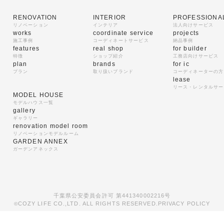
RENOVATION
INTERIOR
PROFESSIONA
リノベーション
インテリア
法人向けサービス
works
coordinate service
projects
施工事例
コーディネートサービス
納品事例
features
real shop
for builder
特徴
ショップ紹介
工務店向けサービス
plan
brands
for ic
プラン
取り扱いブランド
コーディネーターの方
lease
リース・レンタルサー
MODEL HOUSE
モデルハウス一覧
gallery
ギャラリー
renovation model room
リノベーションモデルルーム
GARDEN ANNEX
ガーデンアネックス
千葉県公安委員会許可 第441340002216号
COZY LIFE CO.,LTD. ALL RIGHTS RESERVED.
PRIVACY POLICY
©