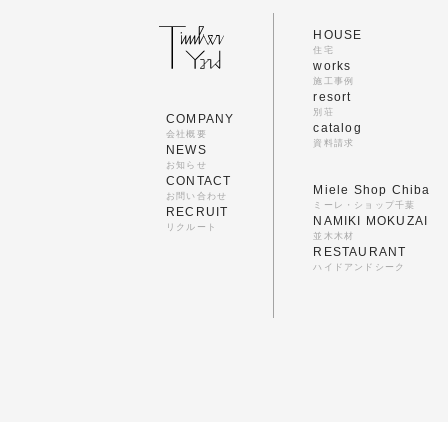
HOUSE
住宅
works
施工事例
resort
別荘
COMPANY
catalog
会社概要
資料請求
NEWS
お知らせ
CONTACT
Miele Shop Chiba
お問い合わせ
ミーレ・ショップ千葉
RECRUIT
NAMIKI MOKUZAI
リクルート
並木木材
RESTAURANT
ハイドアンドシーク