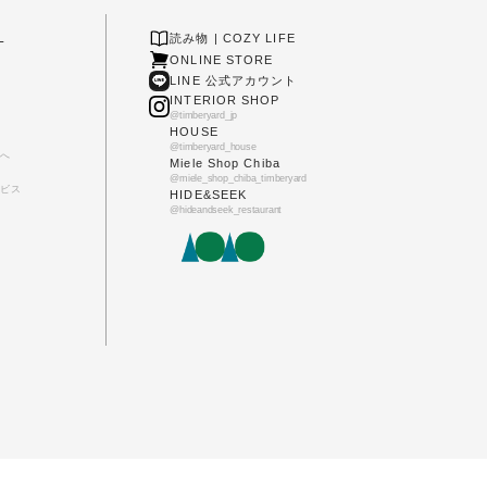
L
読み物 | COZY LIFE
ONLINE STORE
LINE 公式アカウント
INTERIOR SHOP
@timberyard_jp
HOUSE
@timberyard_house
へ
Miele Shop Chiba
@miele_shop_chiba_timberyard
ビス
HIDE&SEEK
@hideandseek_restaurant