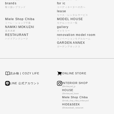
brands
for ic
取り扱いブランド
コーディネーターの方へ
lease
リース・レンタルサービス
Miele Shop Chiba
MODEL HOUSE
ミーレ・ショップ千葉
モデルハウス一覧
NAMIKI MOKUZAI
gallery
並木木材
ギャラリー
RESTAURANT
renovation model room
ハイドアンドシーク
リノベーションモデルルーム
GARDEN ANNEX
ガーデンアネックス
読み物 | COZY LIFE
ONLINE STORE
INTERIOR SHOP
LINE 公式アカウント
@timberyard_jp
HOUSE
@timberyard_house
Miele Shop Chiba
@miele_shop_chiba_timberyard
HIDE&SEEK
@hideandseek_restaurant