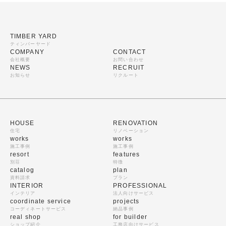
TIMBER YARD
ティンバーヤード
COMPANY
CONTACT
会社概要
お問い合わせ
NEWS
RECRUIT
お知らせ
リクルート
HOUSE
RENOVATION
住宅
リノベーション
works
works
施工事例
施工事例
resort
features
別荘
特徴
catalog
plan
資料請求
プラン
INTERIOR
PROFESSIONAL
インテリア
法人向けサービス
coordinate service
projects
コーディネートサービス
納品事例
real shop
for builder
ショップ紹介
工務店向けサービス