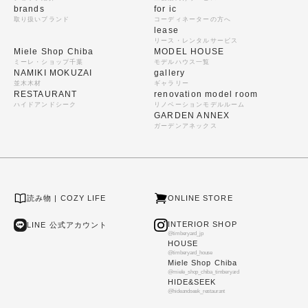
brands
for ic
取り扱いブランド
コーディネーターの方へ
lease
リース・レンタルサービス
Miele Shop Chiba
MODEL HOUSE
ミーレ・ショップ千葉
モデルハウス一覧
NAMIKI MOKUZAI
gallery
並木木材
ギャラリー
RESTAURANT
renovation model room
ハイドアンドシーク
リノベーションモデルルーム
GARDEN ANNEX
ガーデンアネックス
読み物 | COZY LIFE
ONLINE STORE
INTERIOR SHOP
LINE 公式アカウント
@timberyard_jp
HOUSE
@timberyard_house
Miele Shop Chiba
@miele_shop_chiba_timberyard
HIDE&SEEK
@hideandseek_restaurant