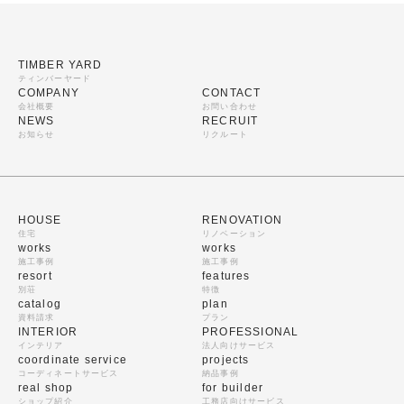
TIMBER YARD
ティンバーヤード
COMPANY
CONTACT
会社概要
お問い合わせ
NEWS
RECRUIT
お知らせ
リクルート
HOUSE
RENOVATION
住宅
リノベーション
works
works
施工事例
施工事例
resort
features
別荘
特徴
catalog
plan
資料請求
プラン
INTERIOR
PROFESSIONAL
インテリア
法人向けサービス
coordinate service
projects
コーディネートサービス
納品事例
real shop
for builder
ショップ紹介
工務店向けサービス