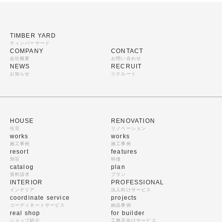
TIMBER YARD
ティンバーヤード
COMPANY
CONTACT
会社概要
お問い合わせ
NEWS
RECRUIT
お知らせ
リクルート
HOUSE
RENOVATION
住宅
リノベーション
works
works
施工事例
施工事例
resort
features
別荘
特徴
catalog
plan
資料請求
プラン
INTERIOR
PROFESSIONAL
インテリア
法人向けサービス
coordinate service
projects
コーディネートサービス
納品事例
real shop
for builder
ショップ紹介
工務店向けサービス