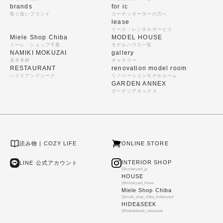
brands
for ic
取り扱いブランド
コーディネーターの方へ
lease
リース・レンタルサービス
Miele Shop Chiba
MODEL HOUSE
ミーレ・ショップ千葉
モデルハウス一覧
NAMIKI MOKUZAI
gallery
並木木材
ギャラリー
RESTAURANT
renovation model room
ハイドアンドシーク
リノベーションモデルルーム
GARDEN ANNEX
ガーデンアネックス
読み物 | COZY LIFE
ONLINE STORE
INTERIOR SHOP
LINE 公式アカウント
@timberyard_jp
HOUSE
@timberyard_house
Miele Shop Chiba
@miele_shop_chiba_timberyard
HIDE&SEEK
@hideandseek_restaurant