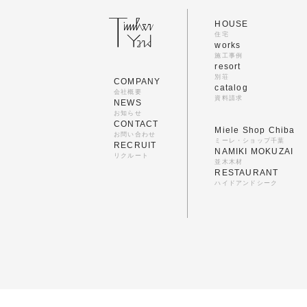
HOUSE
住宅
works
施工事例
resort
別荘
COMPANY
catalog
会社概要
資料請求
NEWS
お知らせ
CONTACT
Miele Shop Chiba
お問い合わせ
ミーレ・ショップ千葉
RECRUIT
NAMIKI MOKUZAI
リクルート
並木木材
RESTAURANT
ハイドアンドシーク