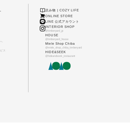
L
読み物 | COZY LIFE
ONLINE STORE
LINE 公式アカウント
INTERIOR SHOP
@timberyard_jp
HOUSE
@timberyard_house
へ
Miele Shop Chiba
@miele_shop_chiba_timberyard
ビス
HIDE&SEEK
@hideandseek_restaurant