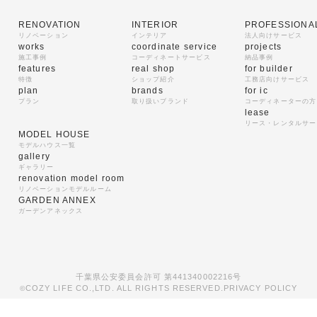
RENOVATION
INTERIOR
PROFESSIONA
リノベーション
インテリア
法人向けサービス
works
coordinate service
projects
施工事例
コーディネートサービス
納品事例
features
real shop
for builder
特徴
ショップ紹介
工務店向けサービス
plan
brands
for ic
プラン
取り扱いブランド
コーディネーターの方
lease
リース・レンタルサー
MODEL HOUSE
モデルハウス一覧
gallery
ギャラリー
renovation model room
リノベーションモデルルーム
GARDEN ANNEX
ガーデンアネックス
千葉県公安委員会許可 第441340002216号
COZY LIFE CO.,LTD. ALL RIGHTS RESERVED.
PRIVACY POLICY
©