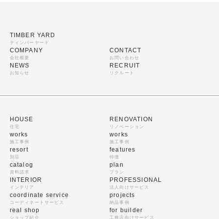
TIMBER YARD
ティンバーヤード
COMPANY
CONTACT
会社概要
お問い合わせ
NEWS
RECRUIT
お知らせ
リクルート
HOUSE
RENOVATION
住宅
リノベーション
works
works
施工事例
施工事例
resort
features
別荘
特徴
catalog
plan
資料請求
プラン
INTERIOR
PROFESSIONAL
インテリア
法人向けサービス
coordinate service
projects
コーディネートサービス
納品事例
real shop
for builder
ショップ紹介
工務店向けサービス