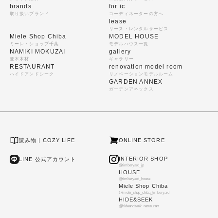
brands
for ic
取り扱いブランド
コーディネーターの方へ
lease
リース・レンタルサービス
Miele Shop Chiba
MODEL HOUSE
ミーレ・ショップ千葉
モデルハウス一覧
NAMIKI MOKUZAI
gallery
並木木材
ギャラリー
RESTAURANT
renovation model room
ハイドアンドシーク
リノベーションモデルルーム
GARDEN ANNEX
ガーデンアネックス
読み物 | COZY LIFE
ONLINE STORE
INTERIOR SHOP
LINE 公式アカウント
@timberyard_jp
HOUSE
@timberyard_house
Miele Shop Chiba
@miele_shop_chiba_timberyard
HIDE&SEEK
@hideandseek_restaurant