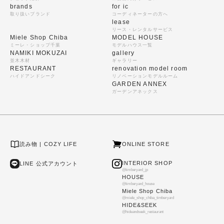
brands
for ic
取り扱いブランド
コーディネーターの方へ
lease
リース・レンタルサービス
Miele Shop Chiba
MODEL HOUSE
ミーレ・ショップ千葉
モデルハウス一覧
NAMIKI MOKUZAI
gallery
並木木材
ギャラリー
RESTAURANT
renovation model room
ハイドアンドシーク
リノベーションモデルルーム
GARDEN ANNEX
ガーデンアネックス
読み物 | COZY LIFE
ONLINE STORE
INTERIOR SHOP
LINE 公式アカウント
@timberyard_jp
HOUSE
@timberyard_house
Miele Shop Chiba
@miele_shop_chiba_timberyard
HIDE&SEEK
@hideandseek_restaurant