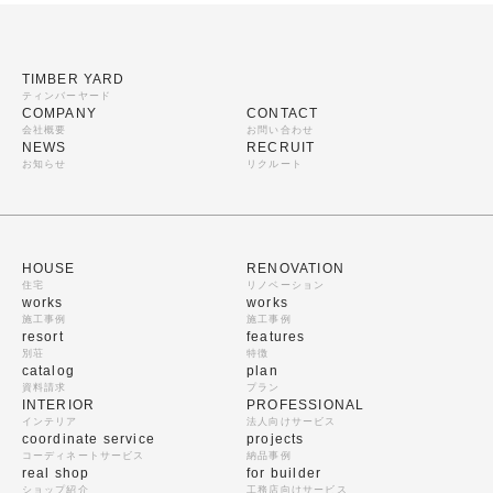
TIMBER YARD
ティンバーヤード
COMPANY
CONTACT
会社概要
お問い合わせ
NEWS
RECRUIT
お知らせ
リクルート
HOUSE
RENOVATION
住宅
リノベーション
works
works
施工事例
施工事例
resort
features
別荘
特徴
catalog
plan
資料請求
プラン
INTERIOR
PROFESSIONAL
インテリア
法人向けサービス
coordinate service
projects
コーディネートサービス
納品事例
real shop
for builder
ショップ紹介
工務店向けサービス