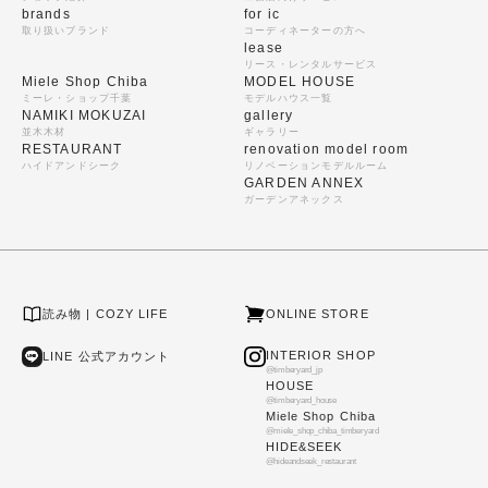
brands
for ic
取り扱いブランド
コーディネーターの方へ
lease
リース・レンタルサービス
Miele Shop Chiba
MODEL HOUSE
ミーレ・ショップ千葉
モデルハウス一覧
NAMIKI MOKUZAI
gallery
並木木材
ギャラリー
RESTAURANT
renovation model room
ハイドアンドシーク
リノベーションモデルルーム
GARDEN ANNEX
ガーデンアネックス
読み物 | COZY LIFE
ONLINE STORE
INTERIOR SHOP
LINE 公式アカウント
@timberyard_jp
HOUSE
@timberyard_house
Miele Shop Chiba
@miele_shop_chiba_timberyard
HIDE&SEEK
@hideandseek_restaurant