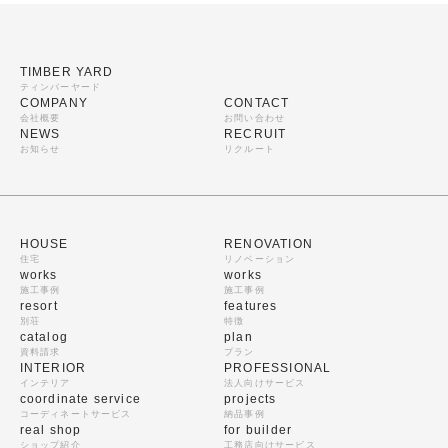
TIMBER YARD
ティンバーヤード
COMPANY
CONTACT
会社概要
お問い合わせ
NEWS
RECRUIT
お知らせ
リクルート
HOUSE
RENOVATION
住宅
リノベーション
works
works
施工事例
施工事例
resort
features
別荘
特徴
catalog
plan
資料請求
プラン
INTERIOR
PROFESSIONAL
インテリア
法人向けサービス
coordinate service
projects
コーディネートサービス
納品事例
real shop
for builder
ショップ紹介
工務店向けサービス