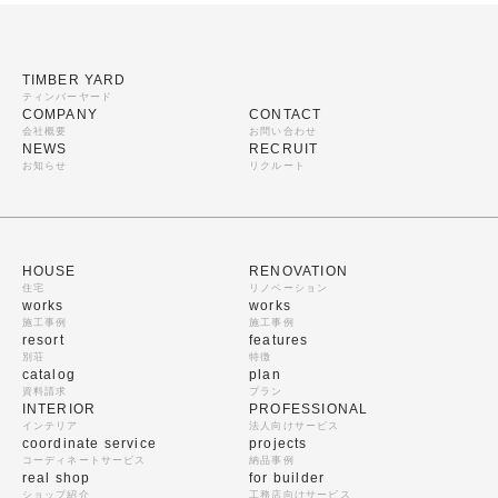
TIMBER YARD
ティンバーヤード
COMPANY
CONTACT
会社概要
お問い合わせ
NEWS
RECRUIT
お知らせ
リクルート
HOUSE
RENOVATION
住宅
リノベーション
works
works
施工事例
施工事例
resort
features
別荘
特徴
catalog
plan
資料請求
プラン
INTERIOR
PROFESSIONAL
インテリア
法人向けサービス
coordinate service
projects
コーディネートサービス
納品事例
real shop
for builder
ショップ紹介
工務店向けサービス