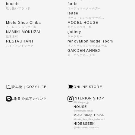
brands
for ic
取り扱いブランド
コーディネーターの方へ
lease
リース・レンタルサービス
Miele Shop Chiba
MODEL HOUSE
ミーレ・ショップ千葉
モデルハウス一覧
NAMIKI MOKUZAI
gallery
並木木材
ギャラリー
RESTAURANT
renovation model room
ハイドアンドシーク
リノベーションモデルルーム
GARDEN ANNEX
ガーデンアネックス
読み物 | COZY LIFE
ONLINE STORE
INTERIOR SHOP
LINE 公式アカウント
@timberyard_jp
HOUSE
@timberyard_house
Miele Shop Chiba
@miele_shop_chiba_timberyard
HIDE&SEEK
@hideandseek_restaurant