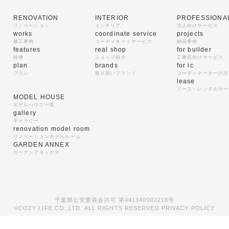
RENOVATION
INTERIOR
PROFESSIONA
リノベーション
インテリア
法人向けサービス
works
coordinate service
projects
施工事例
コーディネートサービス
納品事例
features
real shop
for builder
特徴
ショップ紹介
工務店向けサービス
plan
brands
for ic
プラン
取り扱いブランド
コーディネーターの方
lease
リース・レンタルサー
MODEL HOUSE
モデルハウス一覧
gallery
ギャラリー
renovation model room
リノベーションモデルルーム
GARDEN ANNEX
ガーデンアネックス
千葉県公安委員会許可 第441340002216号
COZY LIFE CO.,LTD. ALL RIGHTS RESERVED.
PRIVACY POLICY
©