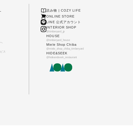
L
読み物 | COZY LIFE
ONLINE STORE
LINE 公式アカウント
INTERIOR SHOP
@timberyard_jp
HOUSE
@timberyard_house
へ
Miele Shop Chiba
@miele_shop_chiba_timberyard
ビス
HIDE&SEEK
@hideandseek_restaurant