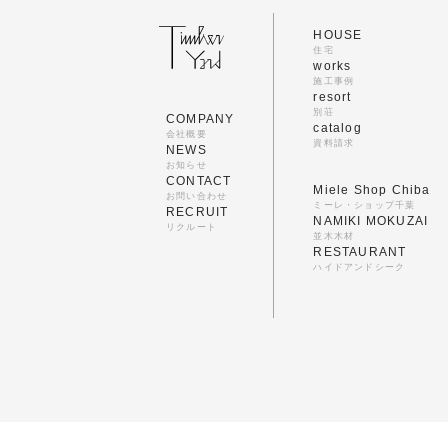
HOUSE
住宅
works
施工事例
resort
別荘
COMPANY
catalog
会社概要
資料請求
NEWS
お知らせ
CONTACT
Miele Shop Chiba
お問い合わせ
ミーレ・ショップ千葉
RECRUIT
NAMIKI MOKUZAI
リクルート
並木木材
RESTAURANT
ハイドアンドシーク