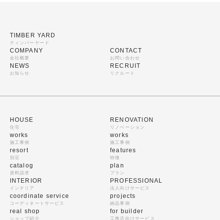
TIMBER YARD
ティンバーヤード
COMPANY
CONTACT
会社概要
お問い合わせ
NEWS
RECRUIT
お知らせ
リクルート
HOUSE
RENOVATION
住宅
リノベーション
works
works
施工事例
施工事例
resort
features
別荘
特徴
catalog
plan
資料請求
プラン
INTERIOR
PROFESSIONAL
インテリア
法人向けサービス
coordinate service
projects
コーディネートサービス
納品事例
real shop
for builder
ショップ紹介
工務店向けサービス