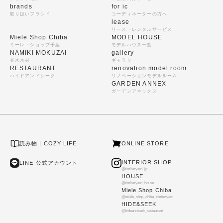
brands
for ic
取り扱いブランド
コーディネーターの方へ
lease
リース・レンタルサービス
Miele Shop Chiba
MODEL HOUSE
ミーレ・ショップ千葉
モデルハウス一覧
NAMIKI MOKUZAI
gallery
並木木材
ギャラリー
RESTAURANT
renovation model room
ハイドアンドシーク
リノベーションモデルルーム
GARDEN ANNEX
ガーデンアネックス
読み物 | COZY LIFE
ONLINE STORE
INTERIOR SHOP
LINE 公式アカウント
@timberyard_jp
HOUSE
@timberyard_house
Miele Shop Chiba
@miele_shop_chiba_timberyard
HIDE&SEEK
@hideandseek_restaurant