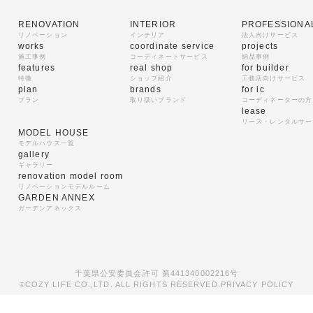
RENOVATION
INTERIOR
PROFESSIONA
リノベーション
インテリア
法人向けサービス
works
coordinate service
projects
施工事例
コーディネートサービス
納品事例
features
real shop
for builder
特徴
ショップ紹介
工務店向けサービス
plan
brands
for ic
プラン
取り扱いブランド
コーディネーターの方
lease
リース・レンタルサー
MODEL HOUSE
モデルハウス一覧
gallery
ギャラリー
renovation model room
リノベーションモデルルーム
GARDEN ANNEX
ガーデンアネックス
千葉県公安委員会許可 第441340002216号
COZY LIFE CO.,LTD. ALL RIGHTS RESERVED.
PRIVACY POLICY
©