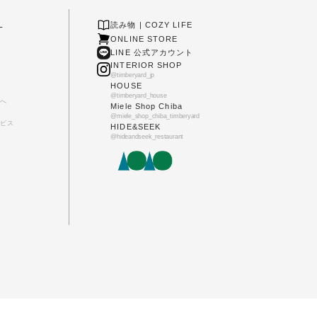
L
読み物 | COZY LIFE
ONLINE STORE
LINE 公式アカウント
INTERIOR SHOP
@timberyard_jp
HOUSE
@timberyard_house
へ
Miele Shop Chiba
@miele_shop_chiba_timberyard
ビス
HIDE&SEEK
@hideandseek_restaurant