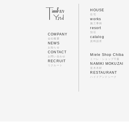
HOUSE
住宅
works
施工事例
resort
別荘
COMPANY
catalog
会社概要
資料請求
NEWS
お知らせ
CONTACT
Miele Shop Chiba
お問い合わせ
ミーレ・ショップ千葉
RECRUIT
NAMIKI MOKUZAI
リクルート
並木木材
RESTAURANT
ハイドアンドシーク