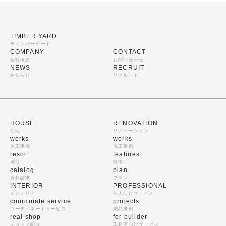
TIMBER YARD
ティンバーヤード
COMPANY
CONTACT
会社概要
お問い合わせ
NEWS
RECRUIT
お知らせ
リクルート
HOUSE
RENOVATION
住宅
リノベーション
works
works
施工事例
施工事例
resort
features
別荘
特徴
catalog
plan
資料請求
プラン
INTERIOR
PROFESSIONAL
インテリア
法人向けサービス
coordinate service
projects
コーディネートサービス
納品事例
real shop
for builder
ショップ紹介
工務店向けサービス