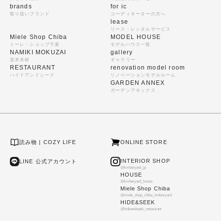
brands
for ic
取り扱いブランド
コーディネーターの方へ
lease
リース・レンタルサービス
Miele Shop Chiba
MODEL HOUSE
ミーレ・ショップ千葉
モデルハウス一覧
NAMIKI MOKUZAI
gallery
並木木材
ギャラリー
RESTAURANT
renovation model room
ハイドアンドシーク
リノベーションモデルルーム
GARDEN ANNEX
ガーデンアネックス
読み物 | COZY LIFE
ONLINE STORE
INTERIOR SHOP
LINE 公式アカウント
@timberyard_jp
HOUSE
@timberyard_house
Miele Shop Chiba
@miele_shop_chiba_timberyard
HIDE&SEEK
@hideandseek_restaurant