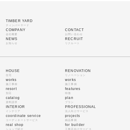
TIMBER YARD
ティンバーヤード
COMPANY
CONTACT
会社概要
お問い合わせ
NEWS
RECRUIT
お知らせ
リクルート
HOUSE
RENOVATION
住宅
リノベーション
works
works
施工事例
施工事例
resort
features
別荘
特徴
catalog
plan
資料請求
プラン
INTERIOR
PROFESSIONAL
インテリア
法人向けサービス
coordinate service
projects
コーディネートサービス
納品事例
real shop
for builder
ショップ紹介
工務店向けサービス