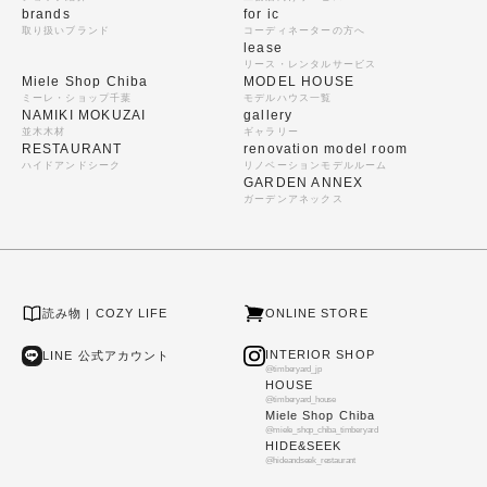
brands
for ic
取り扱いブランド
コーディネーターの方へ
lease
リース・レンタルサービス
Miele Shop Chiba
MODEL HOUSE
ミーレ・ショップ千葉
モデルハウス一覧
NAMIKI MOKUZAI
gallery
並木木材
ギャラリー
RESTAURANT
renovation model room
ハイドアンドシーク
リノベーションモデルルーム
GARDEN ANNEX
ガーデンアネックス
読み物 | COZY LIFE
ONLINE STORE
INTERIOR SHOP
LINE 公式アカウント
@timberyard_jp
HOUSE
@timberyard_house
Miele Shop Chiba
@miele_shop_chiba_timberyard
HIDE&SEEK
@hideandseek_restaurant