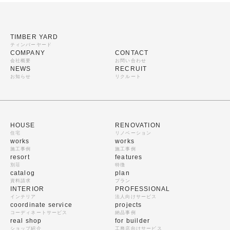
TIMBER YARD
ティンバーヤード
COMPANY
CONTACT
会社概要
お問い合わせ
NEWS
RECRUIT
お知らせ
リクルート
HOUSE
RENOVATION
住宅
リノベーション
works
works
施工事例
施工事例
resort
features
別荘
特徴
catalog
plan
資料請求
プラン
INTERIOR
PROFESSIONAL
インテリア
法人向けサービス
coordinate service
projects
コーディネートサービス
納品事例
real shop
for builder
ショップ紹介
工務店向けサービス