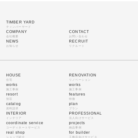
TIMBER YARD
ティンバーヤード
COMPANY
CONTACT
会社概要
お問い合わせ
NEWS
RECRUIT
お知らせ
リクルート
HOUSE
RENOVATION
住宅
リノベーション
works
works
施工事例
施工事例
resort
features
別荘
特徴
catalog
plan
資料請求
プラン
INTERIOR
PROFESSIONAL
インテリア
法人向けサービス
coordinate service
projects
コーディネートサービス
納品事例
real shop
for builder
ショップ紹介
工務店向けサービス