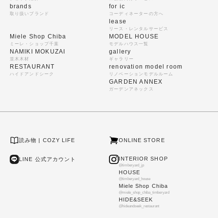
brands
for ic
取り扱いブランド
コーディネーターの方へ
lease
リース・レンタルサービス
Miele Shop Chiba
MODEL HOUSE
ミーレ・ショップ千葉
モデルハウス一覧
NAMIKI MOKUZAI
gallery
並木木材
ギャラリー
RESTAURANT
renovation model room
ハイドアンドシーク
リノベーションモデルルーム
GARDEN ANNEX
ガーデンアネックス
読み物 | COZY LIFE
ONLINE STORE
INTERIOR SHOP
LINE 公式アカウント
@timberyard_jp
HOUSE
@timberyard_house
Miele Shop Chiba
@miele_shop_chiba_timberyard
HIDE&SEEK
@hideandseek_restaurant