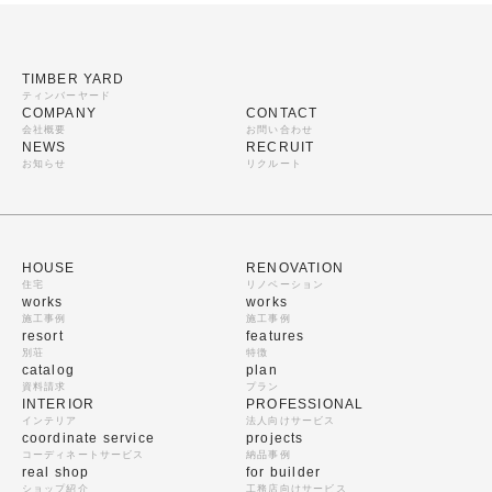
TIMBER YARD
ティンバーヤード
COMPANY
CONTACT
会社概要
お問い合わせ
NEWS
RECRUIT
お知らせ
リクルート
HOUSE
RENOVATION
住宅
リノベーション
works
works
施工事例
施工事例
resort
features
別荘
特徴
catalog
plan
資料請求
プラン
INTERIOR
PROFESSIONAL
インテリア
法人向けサービス
coordinate service
projects
コーディネートサービス
納品事例
real shop
for builder
ショップ紹介
工務店向けサービス