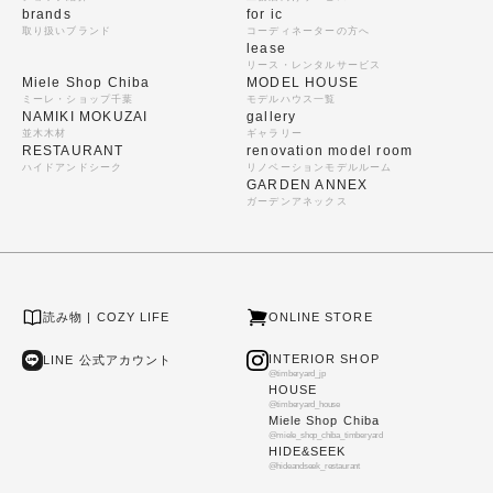
brands
for ic
取り扱いブランド
コーディネーターの方へ
lease
リース・レンタルサービス
Miele Shop Chiba
MODEL HOUSE
ミーレ・ショップ千葉
モデルハウス一覧
NAMIKI MOKUZAI
gallery
並木木材
ギャラリー
RESTAURANT
renovation model room
ハイドアンドシーク
リノベーションモデルルーム
GARDEN ANNEX
ガーデンアネックス
読み物 | COZY LIFE
ONLINE STORE
INTERIOR SHOP
LINE 公式アカウント
@timberyard_jp
HOUSE
@timberyard_house
Miele Shop Chiba
@miele_shop_chiba_timberyard
HIDE&SEEK
@hideandseek_restaurant