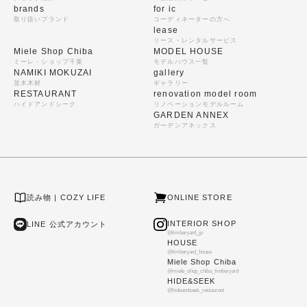
brands
for ic
取り扱いブランド
コーディネーターの方へ
lease
リース・レンタルサービス
Miele Shop Chiba
MODEL HOUSE
ミーレ・ショップ千葉
モデルハウス一覧
NAMIKI MOKUZAI
gallery
並木木材
ギャラリー
RESTAURANT
renovation model room
ハイドアンドシーク
リノベーションモデルルーム
GARDEN ANNEX
ガーデンアネックス
読み物 | COZY LIFE
ONLINE STORE
INTERIOR SHOP
LINE 公式アカウント
@timberyard_jp
HOUSE
@timberyard_house
Miele Shop Chiba
@miele_shop_chiba_timberyard
HIDE&SEEK
@hideandseek_restaurant