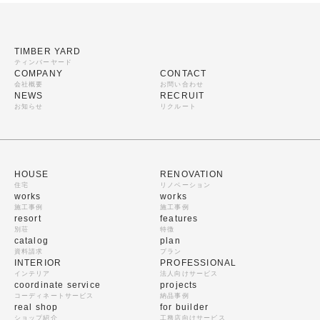
TIMBER YARD
ティンバーヤード
COMPANY
CONTACT
会社概要
お問い合わせ
NEWS
RECRUIT
お知らせ
リクルート
HOUSE
RENOVATION
住宅
リノベーション
works
works
施工事例
施工事例
resort
features
別荘
特徴
catalog
plan
資料請求
プラン
INTERIOR
PROFESSIONAL
インテリア
法人向けサービス
coordinate service
projects
コーディネートサービス
納品事例
real shop
for builder
ショップ紹介
工務店向けサービス