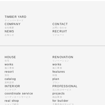
TIMBER YARD
ティンバーヤード
COMPANY
CONTACT
会社概要
お問い合わせ
NEWS
RECRUIT
お知らせ
リクルート
HOUSE
RENOVATION
住宅
リノベーション
works
works
施工事例
施工事例
resort
features
別荘
特徴
catalog
plan
資料請求
プラン
INTERIOR
PROFESSIONAL
インテリア
法人向けサービス
coordinate service
projects
コーディネートサービス
納品事例
real shop
for builder
ショップ紹介
工務店向けサービス