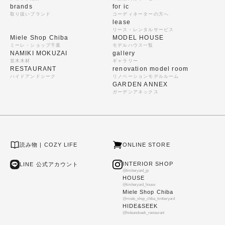
brands
for ic
取り扱いブランド
コーディネーターの方へ
lease
リース・レンタルサービス
Miele Shop Chiba
MODEL HOUSE
ミーレ・ショップ千葉
モデルハウス一覧
NAMIKI MOKUZAI
gallery
並木木材
ギャラリー
RESTAURANT
renovation model room
ハイドアンドシーク
リノベーションモデルルーム
GARDEN ANNEX
ガーデンアネックス
読み物 | COZY LIFE
ONLINE STORE
INTERIOR SHOP
LINE 公式アカウント
@timberyard_jp
HOUSE
@timberyard_house
Miele Shop Chiba
@miele_shop_chiba_timberyard
HIDE&SEEK
@hideandseek_restaurant