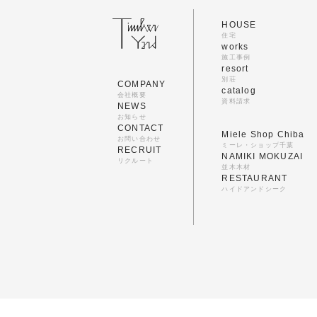
HOUSE
住宅
works
施工事例
resort
別荘
COMPANY
catalog
会社概要
資料請求
NEWS
お知らせ
CONTACT
Miele Shop Chiba
お問い合わせ
ミーレ・ショップ千葉
RECRUIT
NAMIKI MOKUZAI
リクルート
並木木材
RESTAURANT
ハイドアンドシーク