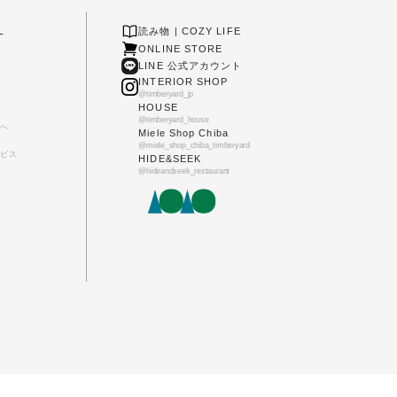
L
読み物 | COZY LIFE
ONLINE STORE
LINE 公式アカウント
INTERIOR SHOP
@timberyard_jp
HOUSE
@timberyard_house
へ
Miele Shop Chiba
@miele_shop_chiba_timberyard
ビス
HIDE&SEEK
@hideandseek_restaurant