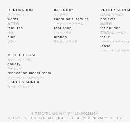
RENOVATION
INTERIOR
PROFESSIONA
リノベーション
インテリア
法人向けサービス
works
coordinate service
projects
施工事例
コーディネートサービス
納品事例
features
real shop
for builder
特徴
ショップ紹介
工務店向けサービス
plan
brands
for ic
プラン
取り扱いブランド
コーディネーターの方
lease
リース・レンタルサー
MODEL HOUSE
モデルハウス一覧
gallery
ギャラリー
renovation model room
リノベーションモデルルーム
GARDEN ANNEX
ガーデンアネックス
千葉県公安委員会許可 第441340002216号
COZY LIFE CO.,LTD. ALL RIGHTS RESERVED.
PRIVACY POLICY
©