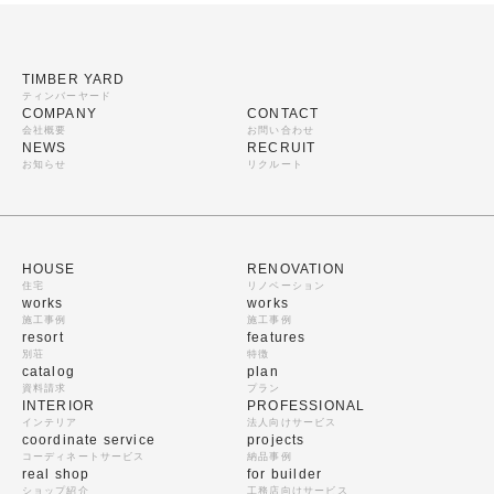
TIMBER YARD
ティンバーヤード
COMPANY
CONTACT
会社概要
お問い合わせ
NEWS
RECRUIT
お知らせ
リクルート
HOUSE
RENOVATION
住宅
リノベーション
works
works
施工事例
施工事例
resort
features
別荘
特徴
catalog
plan
資料請求
プラン
INTERIOR
PROFESSIONAL
インテリア
法人向けサービス
coordinate service
projects
コーディネートサービス
納品事例
real shop
for builder
ショップ紹介
工務店向けサービス