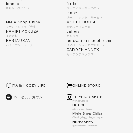
brands
for ic
取り扱いブランド
コーディネーターの方へ
lease
リース・レンタルサービス
Miele Shop Chiba
MODEL HOUSE
ミーレ・ショップ千葉
モデルハウス一覧
NAMIKI MOKUZAI
gallery
並木木材
ギャラリー
RESTAURANT
renovation model room
ハイドアンドシーク
リノベーションモデルルーム
GARDEN ANNEX
ガーデンアネックス
読み物 | COZY LIFE
ONLINE STORE
INTERIOR SHOP
LINE 公式アカウント
@timberyard_jp
HOUSE
@timberyard_house
Miele Shop Chiba
@miele_shop_chiba_timberyard
HIDE&SEEK
@hideandseek_restaurant