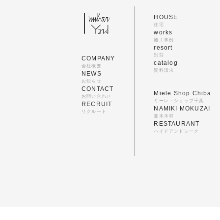
HOUSE
住宅
works
施工事例
resort
別荘
COMPANY
catalog
会社概要
資料請求
NEWS
お知らせ
CONTACT
Miele Shop Chiba
お問い合わせ
ミーレ・ショップ千葉
RECRUIT
NAMIKI MOKUZAI
リクルート
並木木材
RESTAURANT
ハイドアンドシーク