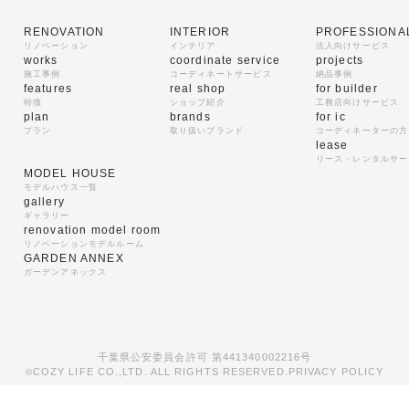
RENOVATION
INTERIOR
PROFESSIONA
リノベーション
インテリア
法人向けサービス
works
coordinate service
projects
施工事例
コーディネートサービス
納品事例
features
real shop
for builder
特徴
ショップ紹介
工務店向けサービス
plan
brands
for ic
プラン
取り扱いブランド
コーディネーターの方
lease
リース・レンタルサー
MODEL HOUSE
モデルハウス一覧
gallery
ギャラリー
renovation model room
リノベーションモデルルーム
GARDEN ANNEX
ガーデンアネックス
千葉県公安委員会許可 第441340002216号
COZY LIFE CO.,LTD. ALL RIGHTS RESERVED.
PRIVACY POLICY
©