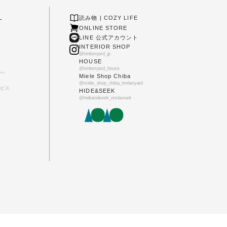
L
読み物 | COZY LIFE
ONLINE STORE
LINE 公式アカウント
INTERIOR SHOP
@timberyard_jp
HOUSE
@timberyard_house
へ
Miele Shop Chiba
@miele_shop_chiba_timberyard
ビス
HIDE&SEEK
@hideandseek_restaurant