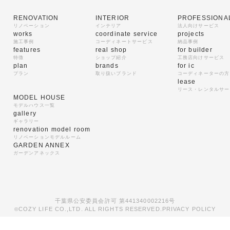
RENOVATION
INTERIOR
PROFESSIONA
リノベーション
インテリア
法人向けサービス
works
coordinate service
projects
施工事例
コーディネートサービス
納品事例
features
real shop
for builder
特徴
ショップ紹介
工務店向けサービス
plan
brands
for ic
プラン
取り扱いブランド
コーディネーターの方
lease
リース・レンタルサー
MODEL HOUSE
モデルハウス一覧
gallery
ギャラリー
renovation model room
リノベーションモデルルーム
GARDEN ANNEX
ガーデンアネックス
千葉県公安委員会許可 第441340002216号
COZY LIFE CO.,LTD. ALL RIGHTS RESERVED.
PRIVACY POLICY
©