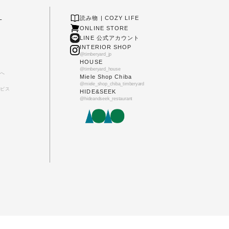
L
読み物 | COZY LIFE
ONLINE STORE
LINE 公式アカウント
INTERIOR SHOP
@timberyard_jp
HOUSE
@timberyard_house
へ
Miele Shop Chiba
@miele_shop_chiba_timberyard
ビス
HIDE&SEEK
@hideandseek_restaurant