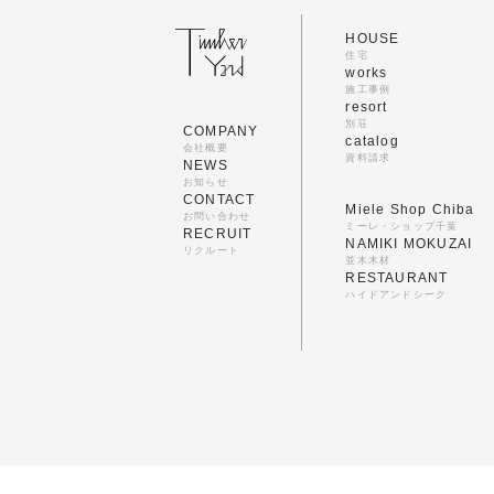
HOUSE
住宅
works
施工事例
resort
別荘
COMPANY
catalog
会社概要
資料請求
NEWS
お知らせ
CONTACT
Miele Shop Chiba
お問い合わせ
ミーレ・ショップ千葉
RECRUIT
NAMIKI MOKUZAI
リクルート
並木木材
RESTAURANT
ハイドアンドシーク