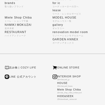
brands
for ic
取り扱いブランド
コーディネーターの方へ
lease
リース・レンタルサービス
Miele Shop Chiba
MODEL HOUSE
ミーレ・ショップ千葉
モデルハウス一覧
NAMIKI MOKUZAI
gallery
並木木材
ギャラリー
RESTAURANT
renovation model room
ハイドアンドシーク
リノベーションモデルルーム
GARDEN ANNEX
ガーデンアネックス
読み物 | COZY LIFE
ONLINE STORE
INTERIOR SHOP
LINE 公式アカウント
@timberyard_jp
HOUSE
@timberyard_house
Miele Shop Chiba
@miele_shop_chiba_timberyard
HIDE&SEEK
@hideandseek_restaurant