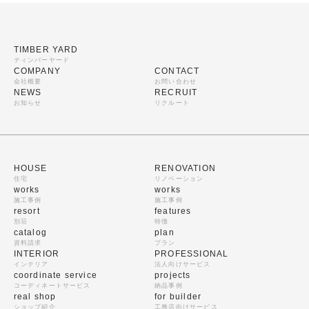
TIMBER YARD
ティンバーヤード
COMPANY
CONTACT
会社概要
お問い合わせ
NEWS
RECRUIT
お知らせ
リクルート
HOUSE
RENOVATION
住宅
リノベーション
works
works
施工事例
施工事例
resort
features
別荘
特徴
catalog
plan
資料請求
プラン
INTERIOR
PROFESSIONAL
インテリア
法人向けサービス
coordinate service
projects
コーディネートサービス
納品事例
real shop
for builder
ショップ紹介
工務店向けサービス