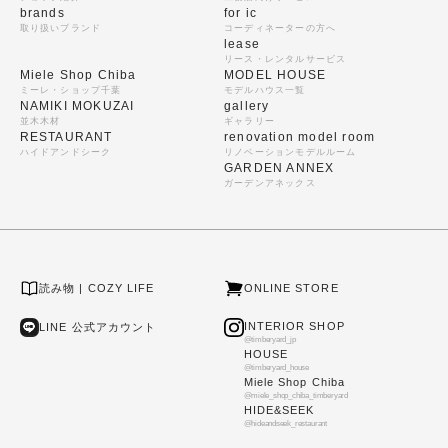
brands
for ic
取り扱いブランド
コーディネーターの方へ
lease
リース・レンタルサービス
Miele Shop Chiba
MODEL HOUSE
ミーレ・ショップ千葉
モデルハウス一覧
NAMIKI MOKUZAI
gallery
並木木材
ギャラリー
RESTAURANT
renovation model room
ハイドアンドシーク
リノベーションモデルルーム
GARDEN ANNEX
ガーデンアネックス
読み物 | COZY LIFE
ONLINE STORE
INTERIOR SHOP
LINE 公式アカウント
@timberyard_jp
HOUSE
@timberyard_house
Miele Shop Chiba
@miele_shop_chiba_timberyard
HIDE&SEEK
@hideandseek_restaurant