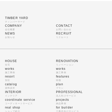
TIMBER YARD
ティンバーヤード
COMPANY
CONTACT
会社概要
お問い合わせ
NEWS
RECRUIT
お知らせ
リクルート
HOUSE
RENOVATION
住宅
リノベーション
works
works
施工事例
施工事例
resort
features
別荘
特徴
catalog
plan
資料請求
プラン
INTERIOR
PROFESSIONAL
インテリア
法人向けサービス
coordinate service
projects
コーディネートサービス
納品事例
real shop
for builder
ショップ紹介
工務店向けサービス