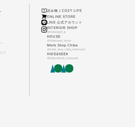
L
読み物 | COZY LIFE
ONLINE STORE
LINE 公式アカウント
INTERIOR SHOP
@timberyard_jp
HOUSE
@timberyard_house
へ
Miele Shop Chiba
@miele_shop_chiba_timberyard
ビス
HIDE&SEEK
@hideandseek_restaurant