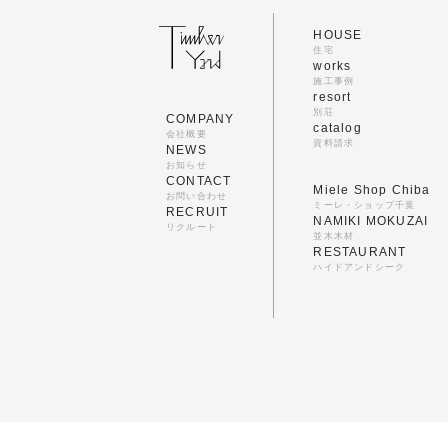
HOUSE
住宅
works
施工事例
resort
別荘
COMPANY
catalog
会社概要
資料請求
NEWS
お知らせ
CONTACT
Miele Shop Chiba
お問い合わせ
ミーレ・ショップ千葉
RECRUIT
NAMIKI MOKUZAI
リクルート
並木木材
RESTAURANT
ハイドアンドシーク