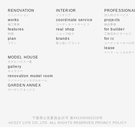
RENOVATION
INTERIOR
PROFESSIONA
リノベーション
インテリア
法人向けサービス
works
coordinate service
projects
施工事例
コーディネートサービス
納品事例
features
real shop
for builder
特徴
ショップ紹介
工務店向けサービス
plan
brands
for ic
プラン
取り扱いブランド
コーディネーターの方
lease
リース・レンタルサー
MODEL HOUSE
モデルハウス一覧
gallery
ギャラリー
renovation model room
リノベーションモデルルーム
GARDEN ANNEX
ガーデンアネックス
千葉県公安委員会許可 第441340002216号
COZY LIFE CO.,LTD. ALL RIGHTS RESERVED.
PRIVACY POLICY
©