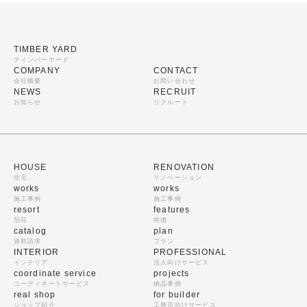
TIMBER YARD
ティンバーヤード
COMPANY
CONTACT
会社概要
お問い合わせ
NEWS
RECRUIT
お知らせ
リクルート
HOUSE
RENOVATION
住宅
リノベーション
works
works
施工事例
施工事例
resort
features
別荘
特徴
catalog
plan
資料請求
プラン
INTERIOR
PROFESSIONAL
インテリア
法人向けサービス
coordinate service
projects
コーディネートサービス
納品事例
real shop
for builder
ショップ紹介
工務店向けサービス