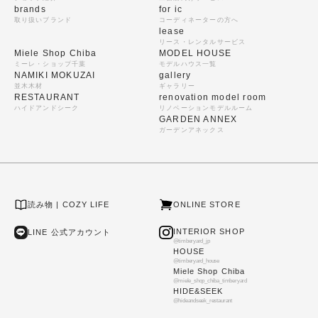
brands
for ic
取り扱いブランド
コーディネーターの方へ
lease
リース・レンタルサービス
Miele Shop Chiba
MODEL HOUSE
ミーレ・ショップ千葉
モデルハウス一覧
NAMIKI MOKUZAI
gallery
並木木材
ギャラリー
RESTAURANT
renovation model room
ハイドアンドシーク
リノベーションモデルルーム
GARDEN ANNEX
ガーデンアネックス
読み物 | COZY LIFE
ONLINE STORE
INTERIOR SHOP
LINE 公式アカウント
@timberyard_jp
HOUSE
@timberyard_house
Miele Shop Chiba
@miele_shop_chiba_timberyard
HIDE&SEEK
@hideandseek_restaurant