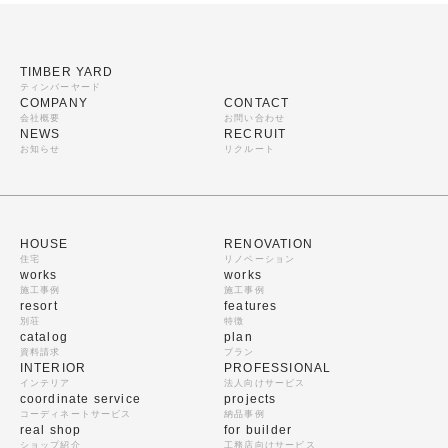
TIMBER YARD
ティンバーヤード
COMPANY
CONTACT
会社概要
お問い合わせ
NEWS
RECRUIT
お知らせ
リクルート
HOUSE
RENOVATION
住宅
リノベーション
works
works
施工事例
施工事例
resort
features
別荘
特徴
catalog
plan
資料請求
プラン
INTERIOR
PROFESSIONAL
インテリア
法人向けサービス
coordinate service
projects
コーディネートサービス
納品事例
real shop
for builder
ショップ紹介
工務店向けサービス