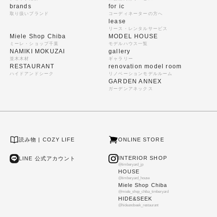
brands
for ic
取り扱いブランド
コーディネーターの方へ
lease
リース・レンタルサービス
Miele Shop Chiba
MODEL HOUSE
ミーレ・ショップ千葉
モデルハウス一覧
NAMIKI MOKUZAI
gallery
並木木材
ギャラリー
RESTAURANT
renovation model room
ハイドアンドシーク
リノベーションモデルルーム
GARDEN ANNEX
ガーデンアネックス
読み物 | COZY LIFE
ONLINE STORE
INTERIOR SHOP
LINE 公式アカウント
@timberyard_jp
HOUSE
@timberyard_house
Miele Shop Chiba
@miele_shop_chiba_timberyard
HIDE&SEEK
@hideandseek_restaurant