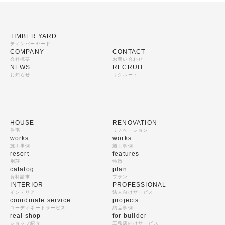
TIMBER YARD
ティンバーヤード
COMPANY
CONTACT
会社概要
お問い合わせ
NEWS
RECRUIT
お知らせ
リクルート
HOUSE
RENOVATION
住宅
リノベーション
works
works
施工事例
施工事例
resort
features
別荘
特徴
catalog
plan
資料請求
プラン
INTERIOR
PROFESSIONAL
インテリア
法人向けサービス
coordinate service
projects
コーディネートサービス
納品事例
real shop
for builder
ショップ紹介
工務店向けサービス