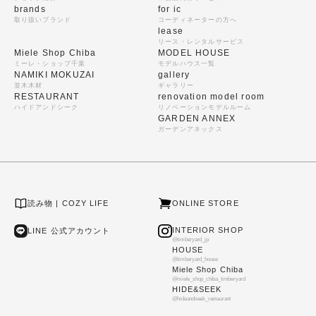
brands
for ic
取り扱いブランド
コーディネーターの方へ
lease
リース・レンタルサービス
Miele Shop Chiba
MODEL HOUSE
ミーレ・ショップ千葉
モデルハウス一覧
NAMIKI MOKUZAI
gallery
並木木材
ギャラリー
RESTAURANT
renovation model room
ハイドアンドシーク
リノベーションモデルルーム
GARDEN ANNEX
ガーデンアネックス
読み物 | COZY LIFE
ONLINE STORE
INTERIOR SHOP
LINE 公式アカウント
@timberyard_jp
HOUSE
@timberyard_house
Miele Shop Chiba
@miele_shop_chiba_timberyard
HIDE&SEEK
@hideandseek_restaurant