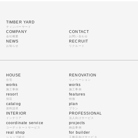
TIMBER YARD
ティンバーヤード
COMPANY
CONTACT
会社概要
お問い合わせ
NEWS
RECRUIT
お知らせ
リクルート
HOUSE
RENOVATION
住宅
リノベーション
works
works
施工事例
施工事例
resort
features
別荘
特徴
catalog
plan
資料請求
プラン
INTERIOR
PROFESSIONAL
インテリア
法人向けサービス
coordinate service
projects
コーディネートサービス
納品事例
real shop
for builder
ショップ紹介
工務店向けサービス