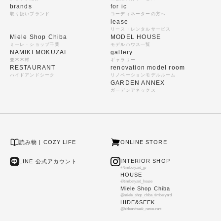
brands
for ic
取り扱いブランド
コーディネーターの方へ
lease
リース・レンタルサービス
Miele Shop Chiba
MODEL HOUSE
ミーレ・ショップ千葉
モデルハウス一覧
NAMIKI MOKUZAI
gallery
並木木材
ギャラリー
RESTAURANT
renovation model room
ハイドアンドシーク
リノベーションモデルルーム
GARDEN ANNEX
ガーデンアネックス
読み物 | COZY LIFE
ONLINE STORE
INTERIOR SHOP
LINE 公式アカウント
@timberyard_jp
HOUSE
@timberyard_house
Miele Shop Chiba
@miele_shop_chiba_timberyard
HIDE&SEEK
@hideandseek_restaurant