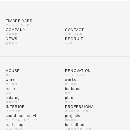
TIMBER YARD
ティンバーヤード
COMPANY
CONTACT
会社概要
お問い合わせ
NEWS
RECRUIT
お知らせ
リクルート
HOUSE
RENOVATION
住宅
リノベーション
works
works
施工事例
施工事例
resort
features
別荘
特徴
catalog
plan
資料請求
プラン
INTERIOR
PROFESSIONAL
インテリア
法人向けサービス
coordinate service
projects
コーディネートサービス
納品事例
real shop
for builder
ショップ紹介
工務店向けサービス