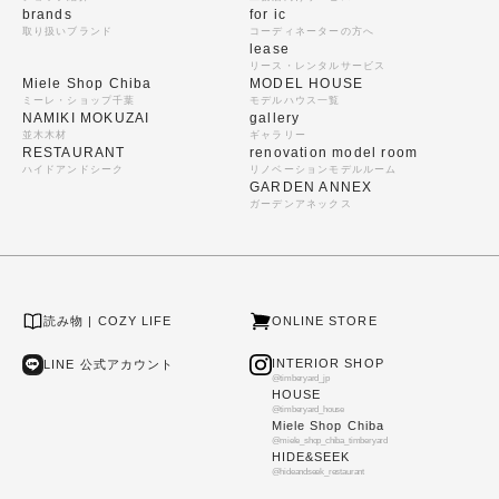
brands
for ic
取り扱いブランド
コーディネーターの方へ
lease
リース・レンタルサービス
Miele Shop Chiba
MODEL HOUSE
ミーレ・ショップ千葉
モデルハウス一覧
NAMIKI MOKUZAI
gallery
並木木材
ギャラリー
RESTAURANT
renovation model room
ハイドアンドシーク
リノベーションモデルルーム
GARDEN ANNEX
ガーデンアネックス
読み物 | COZY LIFE
ONLINE STORE
INTERIOR SHOP
LINE 公式アカウント
@timberyard_jp
HOUSE
@timberyard_house
Miele Shop Chiba
@miele_shop_chiba_timberyard
HIDE&SEEK
@hideandseek_restaurant