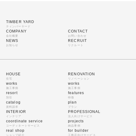
TIMBER YARD
ティンバーヤード
COMPANY
CONTACT
会社概要
お問い合わせ
NEWS
RECRUIT
お知らせ
リクルート
HOUSE
RENOVATION
住宅
リノベーション
works
works
施工事例
施工事例
resort
features
別荘
特徴
catalog
plan
資料請求
プラン
INTERIOR
PROFESSIONAL
インテリア
法人向けサービス
coordinate service
projects
コーディネートサービス
納品事例
real shop
for builder
ショップ紹介
工務店向けサービス