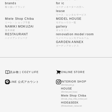
brands
for ic
取り扱いブランド
コーディネーターの方へ
lease
リース・レンタルサービス
Miele Shop Chiba
MODEL HOUSE
ミーレ・ショップ千葉
モデルハウス一覧
NAMIKI MOKUZAI
gallery
並木木材
ギャラリー
RESTAURANT
renovation model room
ハイドアンドシーク
リノベーションモデルルーム
GARDEN ANNEX
ガーデンアネックス
読み物 | COZY LIFE
ONLINE STORE
INTERIOR SHOP
LINE 公式アカウント
@timberyard_jp
HOUSE
@timberyard_house
Miele Shop Chiba
@miele_shop_chiba_timberyard
HIDE&SEEK
@hideandseek_restaurant