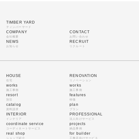
TIMBER YARD
ティンバーヤード
COMPANY
CONTACT
会社概要
お問い合わせ
NEWS
RECRUIT
お知らせ
リクルート
HOUSE
RENOVATION
住宅
リノベーション
works
works
施工事例
施工事例
resort
features
別荘
特徴
catalog
plan
資料請求
プラン
INTERIOR
PROFESSIONAL
インテリア
法人向けサービス
coordinate service
projects
コーディネートサービス
納品事例
real shop
for builder
ショップ紹介
工務店向けサービス