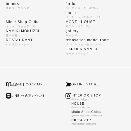
brands
for ic
取り扱いブランド
コーディネーターの方へ
lease
リース・レンタルサービス
Miele Shop Chiba
MODEL HOUSE
ミーレ・ショップ千葉
モデルハウス一覧
NAMIKI MOKUZAI
gallery
並木木材
ギャラリー
RESTAURANT
renovation model room
ハイドアンドシーク
リノベーションモデルルーム
GARDEN ANNEX
ガーデンアネックス
読み物 | COZY LIFE
ONLINE STORE
INTERIOR SHOP
LINE 公式アカウント
@timberyard_jp
HOUSE
@timberyard_house
Miele Shop Chiba
@miele_shop_chiba_timberyard
HIDE&SEEK
@hideandseek_restaurant