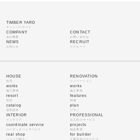
TIMBER YARD
ティンバーヤード
COMPANY
CONTACT
会社概要
お問い合わせ
NEWS
RECRUIT
お知らせ
リクルート
HOUSE
RENOVATION
住宅
リノベーション
works
works
施工事例
施工事例
resort
features
別荘
特徴
catalog
plan
資料請求
プラン
INTERIOR
PROFESSIONAL
インテリア
法人向けサービス
coordinate service
projects
コーディネートサービス
納品事例
real shop
for builder
ショップ紹介
工務店向けサービス