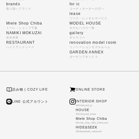
brands
for ic
取り扱いブランド
コーディネーターの方へ
lease
リース・レンタルサービス
Miele Shop Chiba
MODEL HOUSE
ミーレ・ショップ千葉
モデルハウス一覧
NAMIKI MOKUZAI
gallery
並木木材
ギャラリー
RESTAURANT
renovation model room
ハイドアンドシーク
リノベーションモデルルーム
GARDEN ANNEX
ガーデンアネックス
読み物 | COZY LIFE
ONLINE STORE
INTERIOR SHOP
LINE 公式アカウント
@timberyard_jp
HOUSE
@timberyard_house
Miele Shop Chiba
@miele_shop_chiba_timberyard
HIDE&SEEK
@hideandseek_restaurant