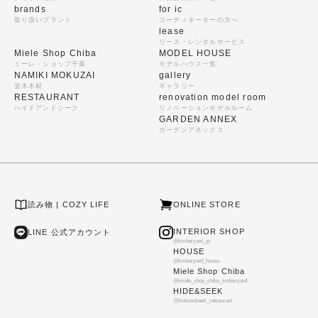
brands
for ic
取り扱いブランド
コーディネーターの方へ
lease
リース・レンタルサービス
Miele Shop Chiba
MODEL HOUSE
ミーレ・ショップ千葉
モデルハウス一覧
NAMIKI MOKUZAI
gallery
並木木材
ギャラリー
RESTAURANT
renovation model room
ハイドアンドシーク
リノベーションモデルルーム
GARDEN ANNEX
ガーデンアネックス
読み物 | COZY LIFE
ONLINE STORE
INTERIOR SHOP
LINE 公式アカウント
@timberyard_jp
HOUSE
@timberyard_house
Miele Shop Chiba
@miele_shop_chiba_timberyard
HIDE&SEEK
@hideandseek_restaurant