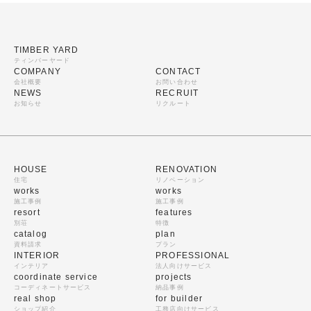
TIMBER YARD
ティンバーヤード
COMPANY
CONTACT
会社概要
お問い合わせ
NEWS
RECRUIT
お知らせ
リクルート
HOUSE
RENOVATION
住宅
リノベーション
works
works
施工事例
施工事例
resort
features
別荘
特徴
catalog
plan
資料請求
プラン
INTERIOR
PROFESSIONAL
インテリア
法人向けサービス
coordinate service
projects
コーディネートサービス
納品事例
real shop
for builder
ショップ紹介
工務店向けサービス