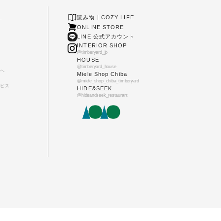
L
読み物 | COZY LIFE
ONLINE STORE
LINE 公式アカウント
INTERIOR SHOP
@timberyard_jp
HOUSE
@timberyard_house
へ
Miele Shop Chiba
@miele_shop_chiba_timberyard
ビス
HIDE&SEEK
@hideandseek_restaurant