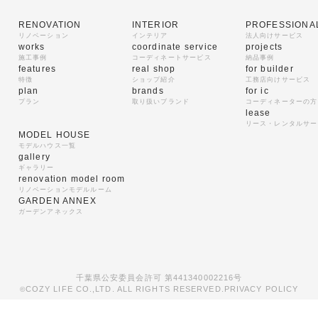
RENOVATION
INTERIOR
PROFESSIONA
リノベーション
インテリア
法人向けサービス
works
coordinate service
projects
施工事例
コーディネートサービス
納品事例
features
real shop
for builder
特徴
ショップ紹介
工務店向けサービス
plan
brands
for ic
プラン
取り扱いブランド
コーディネーターの方
lease
リース・レンタルサー
MODEL HOUSE
モデルハウス一覧
gallery
ギャラリー
renovation model room
リノベーションモデルルーム
GARDEN ANNEX
ガーデンアネックス
千葉県公安委員会許可 第441340002216号
COZY LIFE CO.,LTD. ALL RIGHTS RESERVED.
PRIVACY POLICY
©