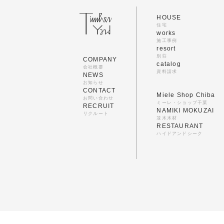
HOUSE
住宅
works
施工事例
resort
別荘
COMPANY
catalog
会社概要
資料請求
NEWS
お知らせ
CONTACT
Miele Shop Chiba
お問い合わせ
ミーレ・ショップ千葉
RECRUIT
NAMIKI MOKUZAI
リクルート
並木木材
RESTAURANT
ハイドアンドシーク