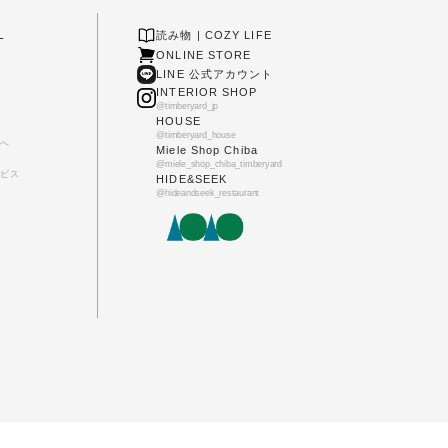
L
読み物 | COZY LIFE
ONLINE STORE
LINE 公式アカウント
INTERIOR SHOP
@timberyard_jp
HOUSE
@timberyard_house
へ
Miele Shop Chiba
@miele_shop_chiba_timberyard
ビス
HIDE&SEEK
@hideandseek_restaurant