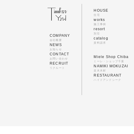
HOUSE
住宅
works
施工事例
resort
別荘
COMPANY
catalog
会社概要
資料請求
NEWS
お知らせ
CONTACT
Miele Shop Chiba
お問い合わせ
ミーレ・ショップ千葉
RECRUIT
NAMIKI MOKUZAI
リクルート
並木木材
RESTAURANT
ハイドアンドシーク