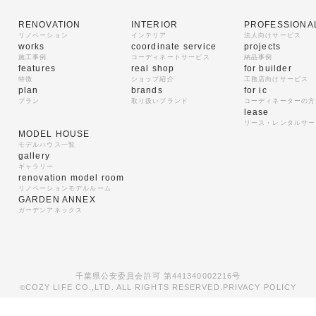
RENOVATION
INTERIOR
PROFESSIONA
リノベーション
インテリア
法人向けサービス
works
coordinate service
projects
施工事例
コーディネートサービス
納品事例
features
real shop
for builder
特徴
ショップ紹介
工務店向けサービス
plan
brands
for ic
プラン
取り扱いブランド
コーディネーターの方
lease
リース・レンタルサー
MODEL HOUSE
モデルハウス一覧
gallery
ギャラリー
renovation model room
リノベーションモデルルーム
GARDEN ANNEX
ガーデンアネックス
千葉県公安委員会許可 第441340002216号
COZY LIFE CO.,LTD. ALL RIGHTS RESERVED.
PRIVACY POLICY
©