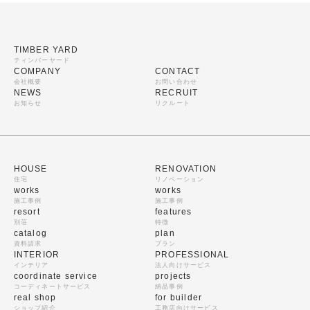
TIMBER YARD
ティンバーヤード
COMPANY
CONTACT
会社概要
お問い合わせ
NEWS
RECRUIT
お知らせ
リクルート
HOUSE
RENOVATION
住宅
リノベーション
works
works
施工事例
施工事例
resort
features
別荘
特徴
catalog
plan
資料請求
プラン
INTERIOR
PROFESSIONAL
インテリア
法人向けサービス
coordinate service
projects
コーディネートサービス
納品事例
real shop
for builder
ショップ紹介
工務店向けサービス