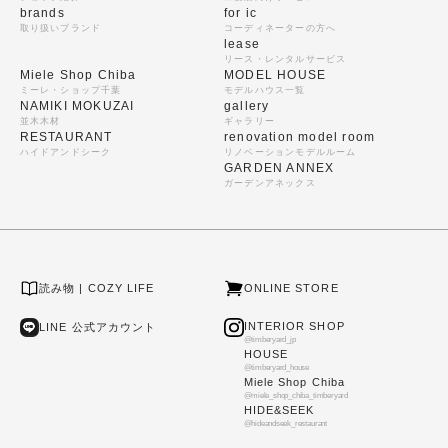
brands
for ic
取り扱いブランド
コーディネーターの方へ
lease
リース・レンタルサービス
Miele Shop Chiba
MODEL HOUSE
ミーレ・ショップ千葉
モデルハウス一覧
NAMIKI MOKUZAI
gallery
並木木材
ギャラリー
RESTAURANT
renovation model room
ハイドアンドシーク
リノベーションモデルルーム
GARDEN ANNEX
ガーデンアネックス
読み物 | COZY LIFE
ONLINE STORE
INTERIOR SHOP
LINE 公式アカウント
@timberyard_jp
HOUSE
@timberyard_house
Miele Shop Chiba
@miele_shop_chiba_timberyard
HIDE&SEEK
@hideandseek_restaurant