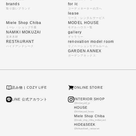
brands
for ic
取り扱いブランド
コーディネーターの方へ
lease
リース・レンタルサービス
Miele Shop Chiba
MODEL HOUSE
ミーレ・ショップ千葉
モデルハウス一覧
NAMIKI MOKUZAI
gallery
並木木材
ギャラリー
RESTAURANT
renovation model room
ハイドアンドシーク
リノベーションモデルルーム
GARDEN ANNEX
ガーデンアネックス
読み物 | COZY LIFE
ONLINE STORE
INTERIOR SHOP
LINE 公式アカウント
@timberyard_jp
HOUSE
@timberyard_house
Miele Shop Chiba
@miele_shop_chiba_timberyard
HIDE&SEEK
@hideandseek_restaurant