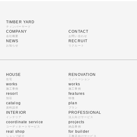
TIMBER YARD
ティンバーヤード
COMPANY
CONTACT
会社概要
お問い合わせ
NEWS
RECRUIT
お知らせ
リクルート
HOUSE
RENOVATION
住宅
リノベーション
works
works
施工事例
施工事例
resort
features
別荘
特徴
catalog
plan
資料請求
プラン
INTERIOR
PROFESSIONAL
インテリア
法人向けサービス
coordinate service
projects
コーディネートサービス
納品事例
real shop
for builder
ショップ紹介
工務店向けサービス