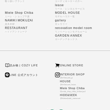
取り扱いブランド
コーディネーターの方へ
lease
リース・レンタルサービス
Miele Shop Chiba
MODEL HOUSE
ミーレ・ショップ千葉
モデルハウス一覧
NAMIKI MOKUZAI
gallery
並木木材
ギャラリー
RESTAURANT
renovation model room
ハイドアンドシーク
リノベーションモデルルーム
GARDEN ANNEX
ガーデンアネックス
読み物 | COZY LIFE
ONLINE STORE
INTERIOR SHOP
LINE 公式アカウント
@timberyard_jp
HOUSE
@timberyard_house
Miele Shop Chiba
@miele_shop_chiba_timberyard
HIDE&SEEK
@hideandseek_restaurant