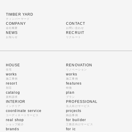
TIMBER YARD
ティンバーヤード
COMPANY
CONTACT
会社概要
お問い合わせ
NEWS
RECRUIT
お知らせ
リクルート
HOUSE
RENOVATION
住宅
リノベーション
works
works
施工事例
施工事例
resort
features
別荘
特徴
catalog
plan
資料請求
プラン
INTERIOR
PROFESSIONAL
インテリア
法人向けサービス
coordinate service
projects
コーディネートサービス
納品事例
real shop
for builder
ショップ紹介
工務店向けサービス
brands
for ic