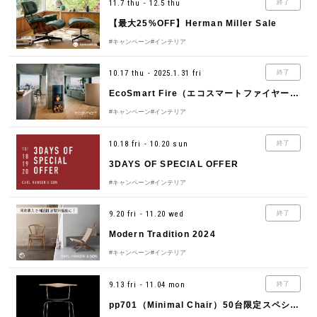
11.7 thu - 12.5 thu
終了
【最大25%OFF】Herman Miller Sale
#キャンペーン
#インテリア
10.17 thu - 2025.1.31 fri
終了
EcoSmart Fire（エコスマートファイヤー）Winter Campaign 2024 – 2025
#キャンペーン
#インテリア
10.18 fri - 10.20 sun
終了
3DAYS OF SPECIAL OFFER
#キャンペーン
#インテリア
9.20 fri - 11.20 wed
終了
Modern Tradition 2024
#キャンペーン
#インテリア
9.13 fri - 11.04 mon
終了
pp701（Minimal Chair）50台限定スペシャルプライス