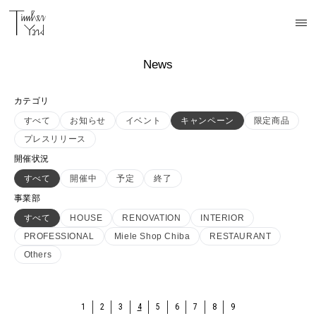
News
カテゴリ
すべて
お知らせ
イベント
キャンペーン
限定商品
プレスリリース
開催状況
すべて
開催中
予定
終了
事業部
すべて
HOUSE
RENOVATION
INTERIOR
PROFESSIONAL
Miele Shop Chiba
RESTAURANT
Others
1
2
3
4
5
6
7
8
9