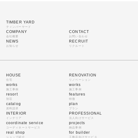
TIMBER YARD
ティンバーヤード
COMPANY
CONTACT
会社概要
お問い合わせ
NEWS
RECRUIT
お知らせ
リクルート
HOUSE
RENOVATION
住宅
リノベーション
works
works
施工事例
施工事例
resort
features
別荘
特徴
catalog
plan
資料請求
プラン
INTERIOR
PROFESSIONAL
インテリア
法人向けサービス
coordinate service
projects
コーディネートサービス
納品事例
real shop
for builder
ショップ紹介
工務店向けサービス