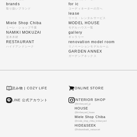
brands
for ic
取り扱いブランド
コーディネーターの方へ
lease
リース・レンタルサービス
Miele Shop Chiba
MODEL HOUSE
ミーレ・ショップ千葉
モデルハウス一覧
NAMIKI MOKUZAI
gallery
並木木材
ギャラリー
RESTAURANT
renovation model room
ハイドアンドシーク
リノベーションモデルルーム
GARDEN ANNEX
ガーデンアネックス
読み物 | COZY LIFE
ONLINE STORE
INTERIOR SHOP
LINE 公式アカウント
@timberyard_jp
HOUSE
@timberyard_house
Miele Shop Chiba
@miele_shop_chiba_timberyard
HIDE&SEEK
@hideandseek_restaurant