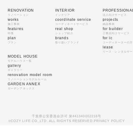
RENOVATION
INTERIOR
PROFESSIONA
リノベーション
インテリア
法人向けサービス
works
coordinate service
projects
施工事例
コーディネートサービス
納品事例
features
real shop
for builder
特徴
ショップ紹介
工務店向けサービス
plan
brands
for ic
プラン
取り扱いブランド
コーディネーターの方
lease
リース・レンタルサー
MODEL HOUSE
モデルハウス一覧
gallery
ギャラリー
renovation model room
リノベーションモデルルーム
GARDEN ANNEX
ガーデンアネックス
千葉県公安委員会許可 第441340002216号
COZY LIFE CO.,LTD. ALL RIGHTS RESERVED.
PRIVACY POLICY
©