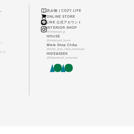
L
読み物 | COZY LIFE
ONLINE STORE
LINE 公式アカウント
INTERIOR SHOP
@timberyard_jp
HOUSE
@timberyard_house
へ
Miele Shop Chiba
@miele_shop_chiba_timberyard
ビス
HIDE&SEEK
@hideandseek_restaurant