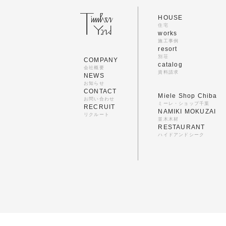
HOUSE
住宅
works
施工事例
resort
別荘
COMPANY
catalog
会社概要
資料請求
NEWS
お知らせ
CONTACT
Miele Shop Chiba
お問い合わせ
ミーレ・ショップ千葉
RECRUIT
NAMIKI MOKUZAI
リクルート
並木木材
RESTAURANT
ハイドアンドシーク