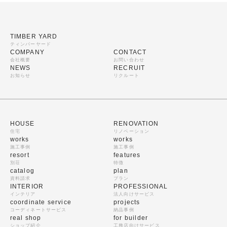
TIMBER YARD
ティンバーヤード
COMPANY
CONTACT
会社概要
お問い合わせ
NEWS
RECRUIT
お知らせ
リクルート
HOUSE
RENOVATION
住宅
リノベーション
works
works
施工事例
施工事例
resort
features
別荘
特徴
catalog
plan
資料請求
プラン
INTERIOR
PROFESSIONAL
インテリア
法人向けサービス
coordinate service
projects
コーディネートサービス
納品事例
real shop
for builder
ショップ紹介
工務店向けサービス