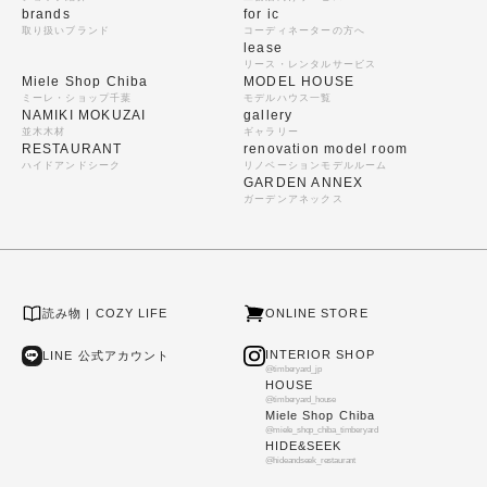
brands
for ic
取り扱いブランド
コーディネーターの方へ
lease
リース・レンタルサービス
Miele Shop Chiba
MODEL HOUSE
ミーレ・ショップ千葉
モデルハウス一覧
NAMIKI MOKUZAI
gallery
並木木材
ギャラリー
RESTAURANT
renovation model room
ハイドアンドシーク
リノベーションモデルルーム
GARDEN ANNEX
ガーデンアネックス
読み物 | COZY LIFE
ONLINE STORE
INTERIOR SHOP
LINE 公式アカウント
@timberyard_jp
HOUSE
@timberyard_house
Miele Shop Chiba
@miele_shop_chiba_timberyard
HIDE&SEEK
@hideandseek_restaurant