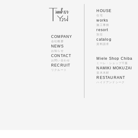
HOUSE
住宅
works
施工事例
resort
別荘
COMPANY
catalog
会社概要
資料請求
NEWS
お知らせ
CONTACT
Miele Shop Chiba
お問い合わせ
ミーレ・ショップ千葉
RECRUIT
NAMIKI MOKUZAI
リクルート
並木木材
RESTAURANT
ハイドアンドシーク