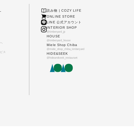
L
読み物 | COZY LIFE
ONLINE STORE
LINE 公式アカウント
INTERIOR SHOP
@timberyard_jp
HOUSE
@timberyard_house
へ
Miele Shop Chiba
@miele_shop_chiba_timberyard
ビス
HIDE&SEEK
@hideandseek_restaurant