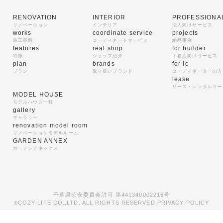
RENOVATION
INTERIOR
PROFESSIONA
リノベーション
インテリア
法人向けサービス
works
coordinate service
projects
施工事例
コーディネートサービス
納品事例
features
real shop
for builder
特徴
ショップ紹介
工務店向けサービス
plan
brands
for ic
プラン
取り扱いブランド
コーディネーターの方
lease
リース・レンタルサー
MODEL HOUSE
モデルハウス一覧
gallery
ギャラリー
renovation model room
リノベーションモデルルーム
GARDEN ANNEX
ガーデンアネックス
千葉県公安委員会許可 第441340002216号
COZY LIFE CO.,LTD. ALL RIGHTS RESERVED.
PRIVACY POLICY
©