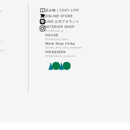
L
読み物 | COZY LIFE
ONLINE STORE
LINE 公式アカウント
INTERIOR SHOP
@timberyard_jp
HOUSE
@timberyard_house
へ
Miele Shop Chiba
@miele_shop_chiba_timberyard
ビス
HIDE&SEEK
@hideandseek_restaurant