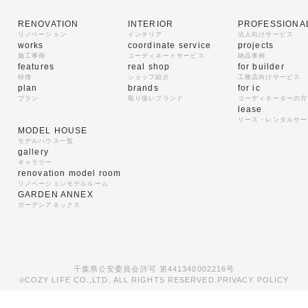
RENOVATION
INTERIOR
PROFESSIONA
リノベーション
インテリア
法人向けサービス
works
coordinate service
projects
施工事例
コーディネートサービス
納品事例
features
real shop
for builder
特徴
ショップ紹介
工務店向けサービス
plan
brands
for ic
プラン
取り扱いブランド
コーディネーターの方
lease
リース・レンタルサー
MODEL HOUSE
モデルハウス一覧
gallery
ギャラリー
renovation model room
リノベーションモデルルーム
GARDEN ANNEX
ガーデンアネックス
千葉県公安委員会許可 第441340002216号
COZY LIFE CO.,LTD. ALL RIGHTS RESERVED.
PRIVACY POLICY
©