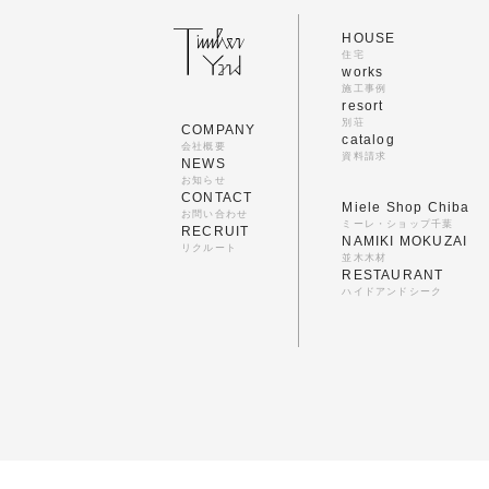
HOUSE
住宅
works
施工事例
resort
別荘
COMPANY
catalog
会社概要
資料請求
NEWS
お知らせ
CONTACT
Miele Shop Chiba
お問い合わせ
ミーレ・ショップ千葉
RECRUIT
NAMIKI MOKUZAI
リクルート
並木木材
RESTAURANT
ハイドアンドシーク