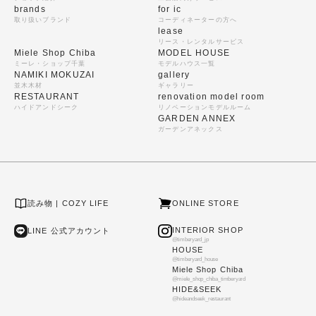
brands
for ic
取り扱いブランド
コーディネーターの方へ
lease
リース・レンタルサービス
Miele Shop Chiba
MODEL HOUSE
ミーレ・ショップ千葉
モデルハウス一覧
NAMIKI MOKUZAI
gallery
並木木材
ギャラリー
RESTAURANT
renovation model room
ハイドアンドシーク
リノベーションモデルルーム
GARDEN ANNEX
ガーデンアネックス
読み物 | COZY LIFE
ONLINE STORE
INTERIOR SHOP
LINE 公式アカウント
@timberyard_jp
HOUSE
@timberyard_house
Miele Shop Chiba
@miele_shop_chiba_timberyard
HIDE&SEEK
@hideandseek_restaurant