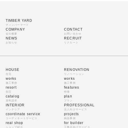
TIMBER YARD
ティンバーヤード
COMPANY
CONTACT
会社概要
お問い合わせ
NEWS
RECRUIT
お知らせ
リクルート
HOUSE
RENOVATION
住宅
リノベーション
works
works
施工事例
施工事例
resort
features
別荘
特徴
catalog
plan
資料請求
プラン
INTERIOR
PROFESSIONAL
インテリア
法人向けサービス
coordinate service
projects
コーディネートサービス
納品事例
real shop
for builder
ショップ紹介
工務店向けサービス